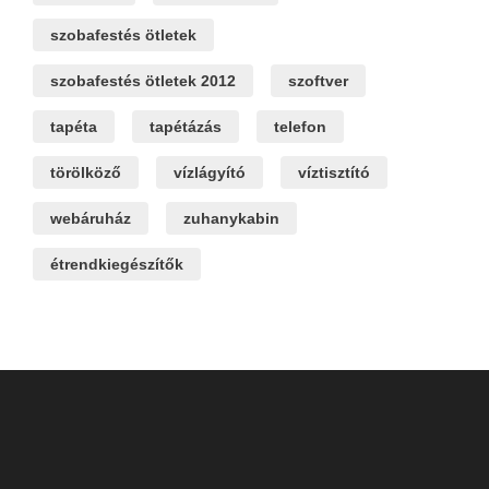
szobafestés ötletek
szobafestés ötletek 2012
szoftver
tapéta
tapétázás
telefon
törölköző
vízlágyító
víztisztító
webáruház
zuhanykabin
étrendkiegészítők