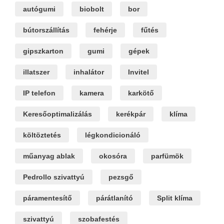
autógumi
biobolt
bor
bútorszállítás
fehérje
fűtés
gipszkarton
gumi
gépek
illatszer
inhalátor
Invitel
IP telefon
kamera
karkötő
Keresőoptimalizálás
kerékpár
klíma
költöztetés
légkondicionáló
műanyag ablak
okosóra
parfümök
Pedrollo szivattyú
pezsgő
páramentesítő
párátlanító
Split klíma
szivattyú
szobafestés