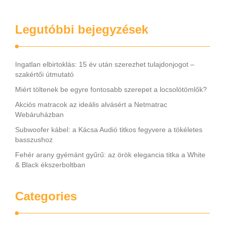
…
Legutóbbi bejegyzések
Ingatlan elbirtoklás: 15 év után szerezhet tulajdonjogot –
szakértői útmutató
Miért töltenek be egyre fontosabb szerepet a locsolótömlők?
Akciós matracok az ideális alvásért a Netmatrac
Webáruházban
Subwoofer kábel: a Kácsa Audió titkos fegyvere a tökéletes
basszushoz
Fehér arany gyémánt gyűrű: az örök elegancia titka a White
& Black ékszerboltban
Categories