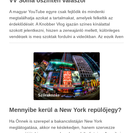
VV Soma őszintén válaszol
A magyar YouTube egyre csak fejlődik és mindenki
megtalálhatja azokat a tartalmakat, amelyek felkeltik az
érdeklődését. A Knobber Vlog igazán színes kínálattal
szokott jelentkezni, hiszen a zeneajánló mellett, különleges
vendégek is meg szoktak fordulni a videókban. Az egyik ilyen
meghívott VV Soma volt, a negyedik kérdezz-felelek
epizódban. Ezekben a részekben …
Szórakozás
Mennyibe kerül a New York repülőjegy?
Ha Önnek is szerepel a bakancslistáján New York
meglátogatása, akkor ne késlekedjen, hanem szervezze