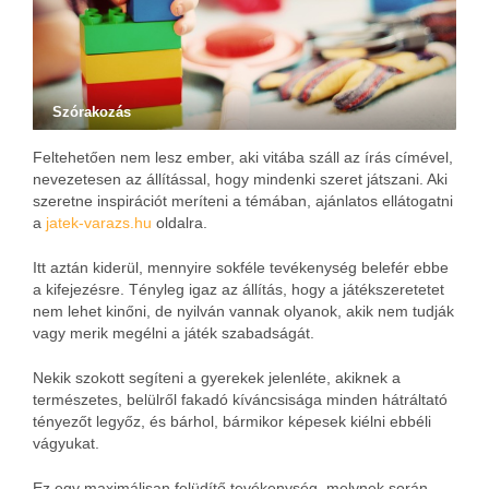
Szórakozás
Feltehetően nem lesz ember, aki vitába száll az írás címével,
nevezetesen az állítással, hogy mindenki szeret játszani. Aki
szeretne inspirációt meríteni a témában, ajánlatos ellátogatni
a
jatek-varazs.hu
oldalra.
Itt aztán kiderül, mennyire sokféle tevékenység belefér ebbe
a kifejezésre. Tényleg igaz az állítás, hogy a játékszeretetet
nem lehet kinőni, de nyilván vannak olyanok, akik nem tudják
vagy merik megélni a játék szabadságát.
Nekik szokott segíteni a gyerekek jelenléte, akiknek a
természetes, belülről fakadó kíváncsisága minden hátráltató
tényezőt legyőz, és bárhol, bármikor képesek kiélni ebbéli
vágyukat.
Ez egy maximálisan felüdítő tevékenység, melynek során