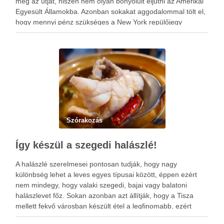
meg az útját, hiszen nem olyan bonyolult eljutni az Amerikai
Egyesült Államokba. Azonban sokakat aggodalommal tölt el,
hogy mennyi pénz szükséges a New York repülőjegy
kifizetése érdekében, hiszen a Nagy Alma bizony egészen
messze van Budapesttől. …
Szórakozás
Így készül a szegedi halászlé!
A halászlé szerelmesei pontosan tudják, hogy nagy
különbség lehet a leves egyes típusai között, éppen ezért
nem mindegy, hogy valaki szegedi, bajai vagy balatoni
halászlevet főz. Sokan azonban azt állítják, hogy a Tisza
mellett fekvő városban készült étel a legfinomabb, ezért
látogasson el Szegedre, mert itt egészen biztosan talál olyan